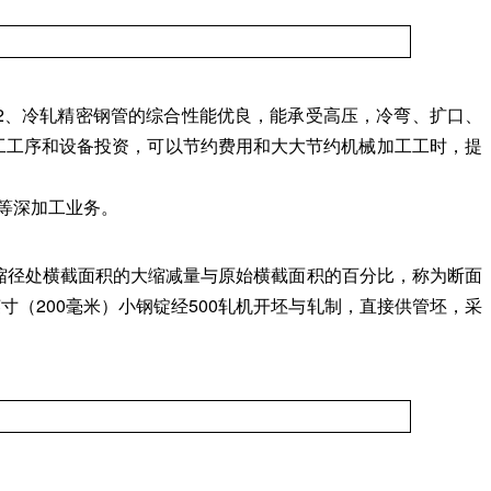
。2、冷轧精密钢管的综合性能优良，能承受高压，冷弯、扩口、
工工序和设备投资，可以节约费用和大大节约机械加工工时，提
等深加工业务。
后其缩径处横截面积的大缩减量与原始横截面积的百分比，称为断面
英寸（200毫米）小钢锭经500轧机开坯与轧制，直接供管坯，采