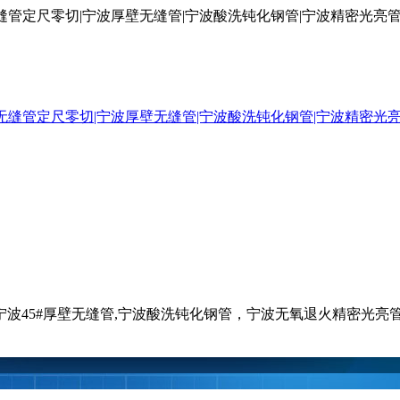
厚壁无缝管定尺零切|宁波厚壁无缝管|宁波酸洗钝化钢管|宁波精密光
钢管,宁波45#厚壁无缝管,宁波酸洗钝化钢管，宁波无氧退火精密光