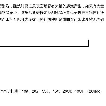
行酸洗，酸洗时要注意表面是否有大量的起泡产生，如果有大量
缝钢管要小。挤压后要进行定径测试管坯首先要进行三辊连轧冷
生产工艺可以分为冷拔与热轧两种但是表面看起来比厚壁无缝钢
：10#、20#、35#、45#、20Cr、40Cr、42CrMo、