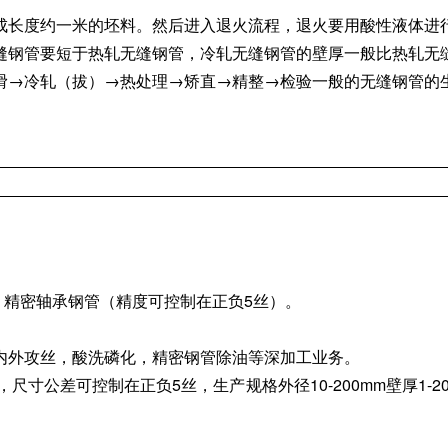
成长度约一米的坯料。然后进入退火流程，退火要用酸性液体进
缝钢管要短于热轧无缝钢管，冷轧无缝钢管的壁厚一般比热轧无
滑→冷轧（拔）→热处理→矫直→精整→检验一般的无缝钢管的
亮管，精密轴承钢管（精度可控制在正负5丝）。
内外攻丝，酸洗磷化，精密钢管除油等深加工业务。
可控制在正负5丝，生产规格外径10-200mm壁厚1-20mm，材质