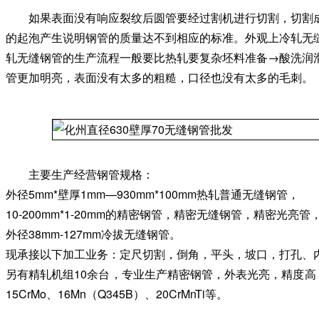
如果表面没有响应裂纹后圆管要经过割机进行切割，切割
的起泡产生说明钢管的质量达不到相应的标准。外观上冷轧无
轧无缝钢管的生产流程一般要比热轧要复杂坯料准备→酸洗润
管更加明亮，表面没有太多的粗糙，口径也没有太多的毛刺。
主要生产经营钢管规格：
外径5mm*壁厚1mm—930mm*100mm热轧普通无缝钢管，
10-200mm*1-20mm的精密钢管，精密无缝钢管，精密光
外径38mm-127mm冷拔无缝钢管。
现承接以下加工业务：定尺切割，倒角，平头，坡口，打孔、
另有精轧机组10余台，专业生产精密钢管，外表光亮，精度高，尺寸公差
15CrMo、16Mn（Q345B）、20CrMnTi等。