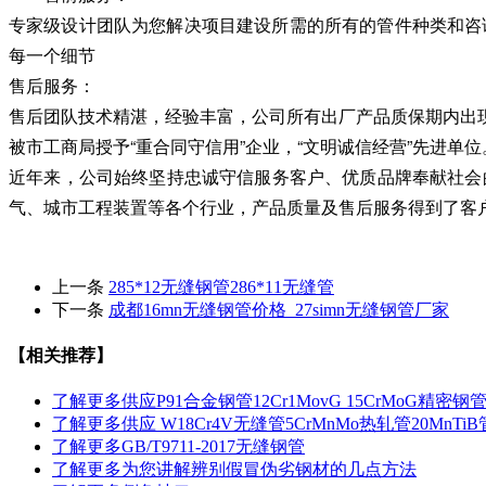
专家级设计团队为您解决项目建设所需的所有的管件种类和咨询
每一个细节
售后服务：
售后团队技术精湛，经验丰富，公司所有出厂产品质保期内出
被市工商局授予“重合同守信用”企业，“文明诚信经营”先进单位
近年来，公司始终坚持忠诚守信服务客户、优质品牌奉献社会
气、城市工程装置等各个行业，产品质量及售后服务得到了客
上一条
285*12无缝钢管286*11无缝管
下一条
成都16mn无缝钢管价格_27simn无缝钢管厂家
【相关推荐】
了解更多
供应P91合金钢管12Cr1MovG 15CrMoG精密钢
了解更多
供应 W18Cr4V无缝管5CrMnMo热轧管20MnT
了解更多
GB/T9711-2017无缝钢管
了解更多
为您讲解辨别假冒伪劣钢材的几点方法