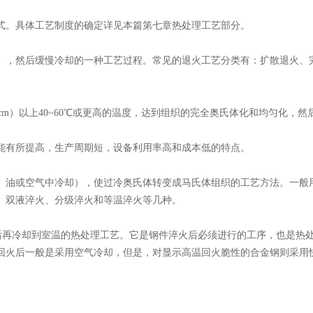
。具体工艺制度的确定详见本篇第七章热处理工艺部分。
，然后缓慢冷却的一种工艺过程。常见的退火工艺分类有：扩散退火、
3或Acm）以上40~60℃或更高的温度，达到组织的完全奥氏体化和均匀化
有所提高，生产周期短，设备利用率高和成本低的特点。
油或空气中冷却），使过冷奥氏体转变成马氏体组织的工艺方法。一般
、双液淬火、分级淬火和等温淬火等几种。
再冷却到室温的热处理工艺。它是钢件淬火后必须进行的工序，也是热
回火后一般是采用空气冷却，但是，对显示高温回火脆性的合金钢则采用