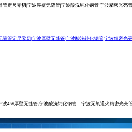
厚壁无缝管定尺零切|宁波厚壁无缝管|宁波酸洗钝化钢管|宁波精密光
钢管,宁波45#厚壁无缝管,宁波酸洗钝化钢管，宁波无氧退火精密光