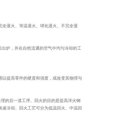
完全退火、等温退火、球化退火、不完全退
，然后出炉，并在自然流通的空气中均匀冷却的工
用以提高零件的硬度和强度，或改变其物理与
处理的后一道工序。回火的目的是提高淬火钢
快速冷却。回火工艺可分为低温回火、中温回