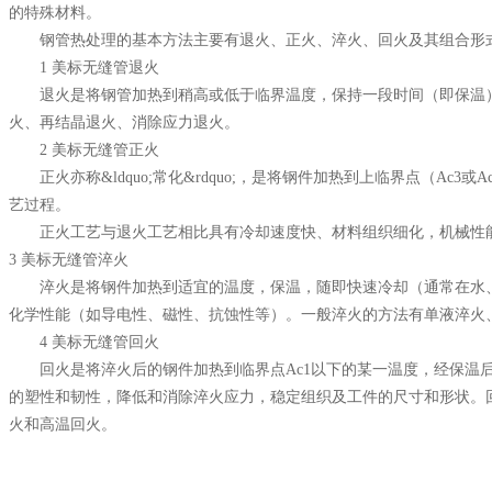
的特殊材料。
钢管热处理的基本方法主要有退火、正火、淬火、回火及其组合形式
1 美标无缝管退火
退火是将钢管加热到稍高或低于临界温度，保持一段时间（即保温）
火、再结晶退火、消除应力退火。
2 美标无缝管正火
正火亦称&ldquo;常化&rdquo;，是将钢件加热到上临界点（Ac
艺过程。
正火工艺与退火工艺相比具有冷却速度快、材料组织细化，机械性能
3 美标无缝管淬火
淬火是将钢件加热到适宜的温度，保温，随即快速冷却（通常在水、
化学性能（如导电性、磁性、抗蚀性等）。一般淬火的方法有单液淬火
4 美标无缝管回火
回火是将淬火后的钢件加热到临界点Ac1以下的某一温度，经保温后
的塑性和韧性，降低和消除淬火应力，稳定组织及工件的尺寸和形状。
火和高温回火。