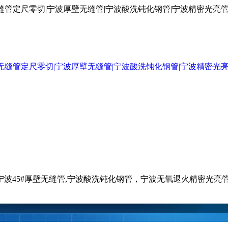
厚壁无缝管定尺零切|宁波厚壁无缝管|宁波酸洗钝化钢管|宁波精密光
钢管,宁波45#厚壁无缝管,宁波酸洗钝化钢管，宁波无氧退火精密光