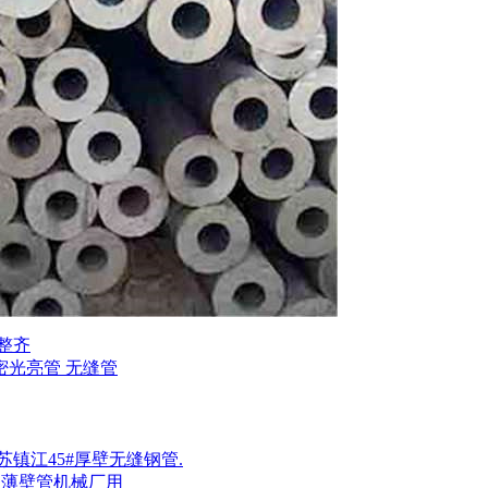
而整齐
密光亮管 无缝管
镇江45#厚壁无缝钢管.
不锈钢薄壁管机械厂用