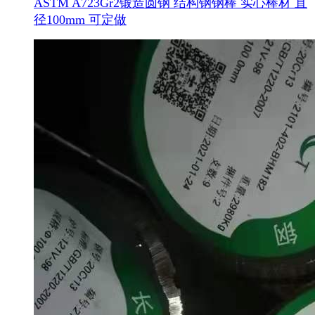
ASTM A723Gr2锻造圆钢 结构钢钢棒 实心棒材 直
径100mm 可定做