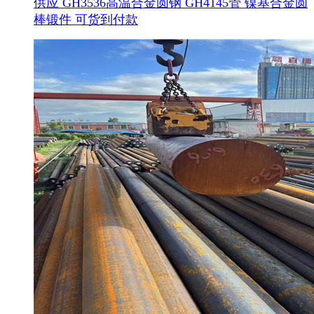
供应 GH3536高温合金圆钢 GH4145管 镍基合金圆
棒锻件 可货到付款