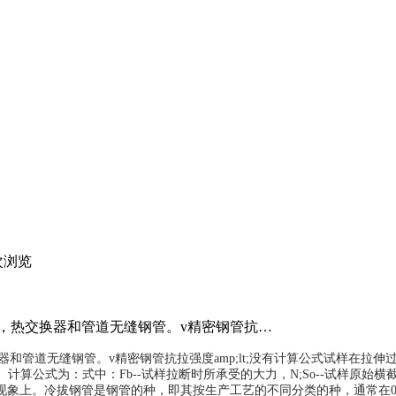
次浏览
炉管，热交换器和管道无缝钢管。v精密钢管抗…
交换器和管道无缝钢管。v精密钢管抗拉强度amp;lt;没有计算公式试样
计算公式为：式中：Fb--试样拉断时所承受的大力，N;So--试样原始
上。冷拔钢管是钢管的种，即其按生产工艺的不同分类的种，通常在0.5