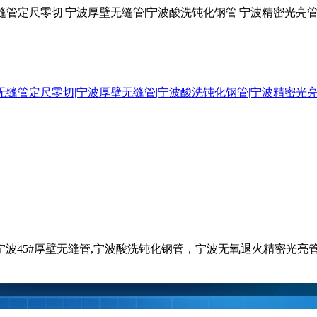
厚壁无缝管定尺零切|宁波厚壁无缝管|宁波酸洗钝化钢管|宁波精密光
钢管,宁波45#厚壁无缝管,宁波酸洗钝化钢管，宁波无氧退火精密光