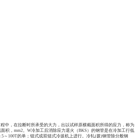
在拉伸过程中，在拉断时所承受的大力，出以试样原横截面积所得的应力，称为
横截面积，mm2。W冷加工后消除应力退火（BKS）的钢管是在冷加工行低
～100T的单；链式或双链式冷拔机上进行。冷轧(拨)钢管除分般钢