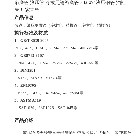
珩磨管
滚压管 冷拔无缝绗磨管 20# 45#液压钢管 油缸
管 厂家直销
产品信息
名称： 液压冷拔管（冷拔管、精拔管、冷拉管、精拉管）
执行标准及材质
1、GB/T 3639-2009
20#、45#、16Mn、25Mn、27SiMn、40CrMo等
2、GB8713-2007
20#、45#、16Mn、25Mn、27SiM、40CrMo等
3、DIN2391
ST52、ST52.3、ST52.4等
4、EN10305
E355、C45E、34CrMo4、42CrMo4等
5、ASTM A519
SAE1020、SAE1026、SAE1045等
产品介绍
液压冷拔无缝管是无缝管通过液压冷拔机拔制的，改变其外