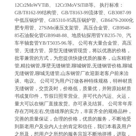
12Cr2MoWVTiB、 12Cr3MoVSiTiB等。 执行标准：
GB/T8162-99结构管、GB/T8163-99流体管、GB3087-99
中低压锅炉管、GB5310-95高压锅炉管、GB6479-2000化
肥专用管、27SiMn液压支架管、高压合金管、GB9948-
85石油裂化管GB9948-88、地质钻探用管YB235-70、汽
车半轴套管YB/T5035-96.等。 公司有大量合金管、高压
管、无缝方管、异型无缝钢管现货，将以优惠的价格，
批零兼营的方式，为您提供快捷优质的服务，山东精密
管,精拉钢管,厚壁无缝钢管,聊城钢管,无缝钢管价格,聊城
无缝钢管,聊城无缝管,山东钢管厂欢迎新老客户前来洽
谈、电议。 公司可为用户订做各种特殊规格，特种材质
无缝钢管，交货及时，价格低，质量优，并附原始材质
书或复印件，节假日照常营业、并可代办汽运、火运，
量大可以在钢厂直接发货。亦可承兑结算。 公司常年库
存在万吨左右,凭借雄厚的实力，丰富齐全的规格品种，
完善的质量保证，合理的价格，优质的服务，不断地受
到新老用户及业内人士的肯定和信任，我们本着及用户
之所及，想用户之所想的服务宗旨不断地拼搏，进取，