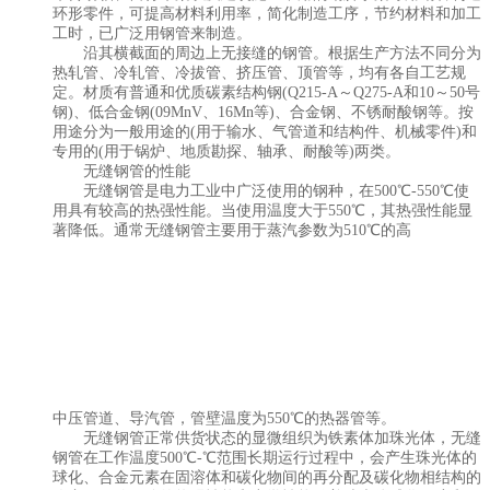
环形零件，可提高材料利用率，简化制造工序，节约材料和加工
工时，已广泛用钢管来制造。
沿其横截面的周边上无接缝的钢管。根据生产方法不同分为
热轧管、冷轧管、冷拔管、挤压管、顶管等，均有各自工艺规
定。材质有普通和优质碳素结构钢(Q215-A～Q275-A和10～50号
钢)、低合金钢(09MnV、16Mn等)、合金钢、不锈耐酸钢等。按
用途分为一般用途的(用于输水、气管道和结构件、机械零件)和
专用的(用于锅炉、地质勘探、轴承、耐酸等)两类。
无缝钢管的性能
无缝钢管是电力工业中广泛使用的钢种，在500℃-550℃使
用具有较高的热强性能。当使用温度大于550℃，其热强性能显
著降低。通常无缝钢管主要用于蒸汽参数为510℃的高
中压管道、导汽管，管壁温度为550℃的热器管等。
无缝钢管正常供货状态的显微组织为铁素体加珠光体，无缝
钢管在工作温度500℃-℃范围长期运行过程中，会产生珠光体的
球化、合金元素在固溶体和碳化物间的再分配及碳化物相结构的