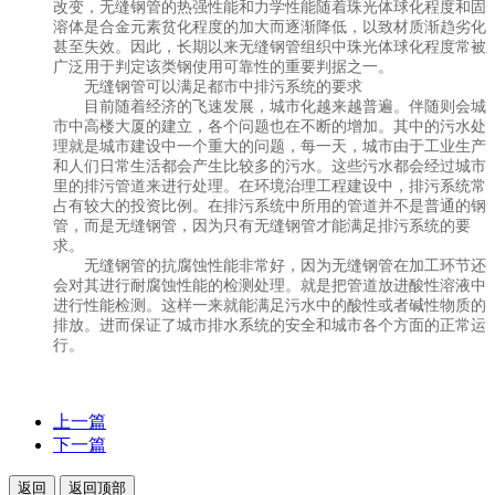
改变，无缝钢管的热强性能和力学性能随着珠光体球化程度和固
溶体是合金元素贫化程度的加大而逐渐降低，以致材质渐趋劣化
甚至失效。因此，长期以来无缝钢管组织中珠光体球化程度常被
广泛用于判定该类钢使用可靠性的重要判据之一。
无缝钢管可以满足都市中排污系统的要求
目前随着经济的飞速发展，城市化越来越普遍。伴随则会城
市中高楼大厦的建立，各个问题也在不断的增加。其中的污水处
理就是城市建设中一个重大的问题，每一天，城市由于工业生产
和人们日常生活都会产生比较多的污水。这些污水都会经过城市
里的排污管道来进行处理。在环境治理工程建设中，排污系统常
占有较大的投资比例。在排污系统中所用的管道并不是普通的钢
管，而是无缝钢管，因为只有无缝钢管才能满足排污系统的要
求。
无缝钢管的抗腐蚀性能非常好，因为无缝钢管在加工环节还
会对其进行耐腐蚀性能的检测处理。就是把管道放进酸性溶液中
进行性能检测。这样一来就能满足污水中的酸性或者碱性物质的
排放。进而保证了城市排水系统的安全和城市各个方面的正常运
行。
上一篇
下一篇
返回
返回顶部