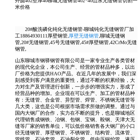
外圆402壁厚40聊城无缝钢管402*40山东无缝钢管切割一
米价格
20#酸洗磷化钝化无缝钢管-聊城钝化无缝钢管厂加
工18864930111厚壁钢管,
厚壁无缝钢管
,聊城无缝钢
管,20#无缝钢管,45号无缝钢管,45#厚壁钢管,42CrMo无缝
钢管,
山东聊城市钢驿钢管有限公司是一家专业生产各类管材
的现代化企业，本公司生产、经营的管材品种多，以出
厂价格为您提供HAO产品。在近几年的发展中，我们深
刻感受到客户满意的重要性，通过不断的积累经验，大
力对生产及管理进行创新，一步步的增强实力，形成了
经营品种的增加。企业现在可以生产、加工的管材品种
有：无缝管、合金管、异型管、焊管、不锈钢无缝管等
几大类，这也是公司根据市场需求所做的调整。通过与
国内大钢厂的合作，实力在不断的提升，也是聊城地区
代理销售成钢铁、冶钢、包钢、宝钢、鞍钢、天津大无
缝等厂家的销售单位，可以低价格销售各大钢厂的小口
径无缝钢管、厚壁钢管、不锈钢管、结构管、流体管、
管线管、石油套管、石油裂化管、低中压锅炉管、液压