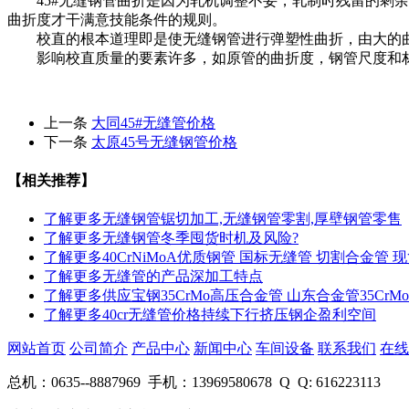
45#无缝钢管曲折是因为轧机调整不妥，轧制时残留的剩余
曲折度才干满意技能条件的规则。
校直的根本道理即是使无缝钢管进行弹塑性曲折，由大的曲
影响校直质量的要素许多，如原管的曲折度，钢管尺度和材
上一条
大同45#无缝管价格
下一条
太原45号无缝钢管价格
【相关推荐】
了解更多
无缝钢管锯切加工,无缝钢管零割,厚壁钢管零售
了解更多
无缝钢管冬季囤货时机及风险?
了解更多
40CrNiMoA优质钢管 国标无缝管 切割合金管 
了解更多
无缝管的产品深加工特点
了解更多
供应宝钢35CrMo高压合金管 山东合金管35Cr
了解更多
40cr无缝管价格持续下行挤压钢企盈利空间
网站首页
公司简介
产品中心
新闻中心
车间设备
联系我们
在线
总机：0635--8887969 手机：13969580678 Q Q: 616223113