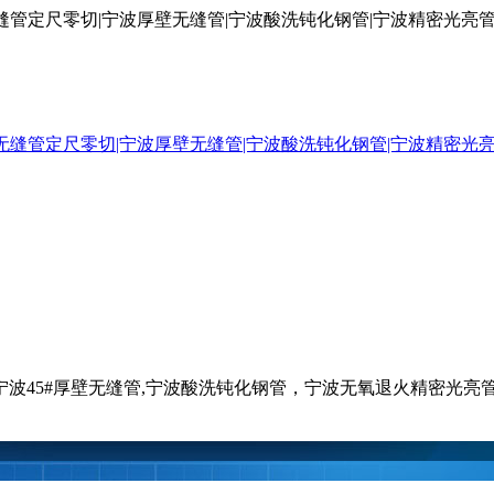
厚壁无缝管定尺零切|宁波厚壁无缝管|宁波酸洗钝化钢管|宁波精密光
钢管,宁波45#厚壁无缝管,宁波酸洗钝化钢管，宁波无氧退火精密光