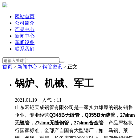
网站首页
公司简介
产品中心
新闻中心
车间设备
联系我们
首页
>
新闻中心
>
钢管资讯
> 正文
锅炉、机械、军工
2021.01.19 人气：
11
山东宏钜天成钢管有限公司是一家实力雄厚
的钢材销售
企业。专业经营
Q345B无缝管
，
Q355B无缝管
，
27simn
无缝管，27simn无缝钢管，27simn合金管
，产品严格执
行国家标准，全部产自国有大型钢厂，如：马钢、莱