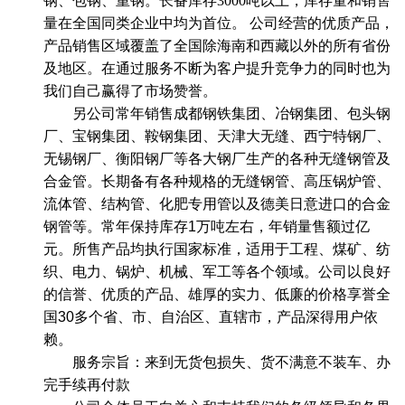
钢、包钢、重钢。长备库存3000吨以上，库存量和销售
量在全国同类企业中均为首位。 公司经营的优质产品，
产品销售区域覆盖了全国除海南和西藏以外的所有省份
及地区。在通过服务不断为客户提升竞争力的同时也为
我们自己赢得了市场赞誉。
另公司常年销售成都钢铁集团、冶钢集团、包头钢
厂、宝钢集团、鞍钢集团、天津大无缝、西宁特钢厂、
无锡钢厂、衡阳钢厂等各大钢厂生产的各种无缝钢管及
合金管。长期备有各种规格的无缝钢管、高压锅炉管、
流体管、结构管、化肥专用管以及德美日意进口的合金
钢管等。常年保持库存1万吨左右，年销量售额过亿
元。所售产品均执行国家标准，适用于工程、煤矿、纺
织、电力、锅炉、机械、军工等各个领域。公司以良好
的信誉、优质的产品、雄厚的实力、低廉的价格享誉全
国30多个省、市、自治区、直辖市，产品深得用户依
赖。
服务宗旨：来到无货包损失、货不满意不装车、办
完手续再付款