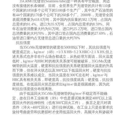
35CRMO无缝管(Seamless tube)是一种具有中空截面、周边
没有接缝的长条钢材。目前，全世界生产无缝管的共计有110多
个国家的1850多个公司下的5100多个生产厂，其中生产石油管的
有44个国家的170多个公司下的260多个厂。2000年，无缝管全国
表观消费量为418.0万吨，其中国内供应量的382.1万吨，占国内
总需求的91.4%。进口为35.9万吨，占国内总需求的8.59%。同
年石油管消费量大约为91万吨。进口约25.2万吨。进口管占国内
总消费量的大约70%，其中进口管占国内总消费量的27.69%，石
油管进口量约占无缝管总进口量的大约70%
抗拉强度
当35CrMo无缝钢管的硬度在500HB以下时，其抗拉强度与
硬度成正比，kg/m㎡（óB）=1/3 X HB=3.2 X HRC=2.1 X HS,但上
述关系式也并非在什么场合都成立，从热处理方面说，回火温度
低时，kg/m㎡与HRC时的相关关系便可能被破坏，35CrMo无缝
钢管的回火温度，硬度和抗拉强度的关系硬度随回火温度的升高
而下降，但在淬火状态以及300℃以下低温回火时，硬度与抗拉
强度的关系难以成立。当回火温度在300℃左右时，kg/m㎡与
HRC具有相关关系，即硬度高，抗拉强度就高；硬度低，抗拉强
度就低。在低温回火状态欲求出kg/m㎡值是很困难的，因为此
时抗拉强度值分布很离散。
由于低温回火35CrMo无缝钢管的kg/m㎡不稳定而不能确
定，故在日本工业标准（JIS）中也是通试验来测定400℃以上温
度回火件的拉伸特性（也有300℃回火工件）。换言之是只对调
质件（淬火+400℃回火）进行拉伸试验。在工业上只是在要求抗
旋转弯曲疲劳和抗磨损时才使用低温回火件。高频淬火和渗碳淬