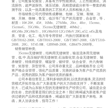
量，公司配备化验室，具备有力学性能测试、工艺性能测试、涡
流探伤，超声波探伤、液压试验、高精度碳硫分析等一整套的检
测手段，以及一批高素质的工艺技术人员和检验人员。
市场销售公司代理销售成攀钢、包钢， 宝钢、鞍钢、冶
钢、天钢、衡钢，鲁宝，临沂等厂生产的无缝管，合金管，等，
材质：10#.20#、45#、16Mn、27SiMn、20cr、40cr、15crmo、
15crmoG、35CrMo、35crmo无缝钢管、40Mn2，
40CrMo.20CrMnTi，10CrMo910 12Cr1MoV. 20G,st52, s45c及地
质、管道，化工、电力等专用管材，均执行国家标准：
GB/T8162-2008、GB/T8163-2008/、GB/T3807-2008、GB/T5310-
2008、20G、ST45.8Ⅲ、GB9948-2008、GB6479-2008等。
销售钢管种类;
35crmo无缝钢管，结构用无缝钢管，输送流体用无缝钢
管，低.中.高压锅炉用无缝钢管;石油裂化管;合金无缝钢管、轴
承钢管，特殊焊接管、螺旋管，镀锌管、钛合金管、外六角钢
管，矩形管、异型管等。公司库存量充足，品种规格齐全.公司
将严格企业管理，强化产品质量，完善的设备为客户生产优质的
产品，优秀的团队为客户做好优质的服务。
公司本着信誉至上,薄利多销的原则,以优质的服务,灵活的经
营模式开拓市场;在广大新老客户的大力协助支持下，不断发展
壮大，已成为山东较大型的无缝钢管生产经营公司。诚信是企业
的生命，您的需要是我们的立业之本！我们将竭诚为新老客户提
供过硬的产品和优质的服务，竭诚欢迎广大新老客户来电、来
函，来人洽谈业务，指导工作！