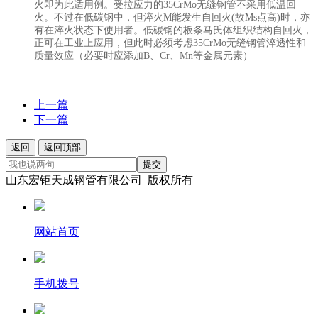
火即为此适用例。受拉应力的35CrMo无缝钢管不采用低温回
火。不过在低碳钢中，但淬火M能发生自回火(故Ms点高)时，亦
有在淬火状态下使用者。低碳钢的板条马氏体组织结构自回火，
正可在工业上应用，但此时必须考虑35CrMo无缝钢管淬透性和
质量效应（必要时应添加B、Cr、Mn等金属元素）
上一篇
下一篇
返回
返回顶部
提交
山东宏钜天成钢管有限公司 版权所有
网站首页
手机拨号