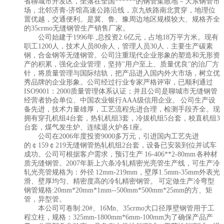
省聊城市开发区，坐落在全国******的钢管集散地－大东钢管市
场，北邻济青-济馆高速公路沿线，京九铁路南北贯穿，地理位
置优越，交通便利。是冀、鲁、豫周边地区规模较大、规格齐全
的35crmo无缝钢管生产销售厂家。
公司始建于1996年 ,总投资2.6亿元，占地18万平方米。现有
职工1200人，技术人员80余人，管理人员30人．主要生产碳素
钢，合金钢等无缝钢管。公司注重现代企业形象的塑造和无形资
产的积累，强化企业管理，坚持"用户至上、质量优良"的治厂方
针，将质量管理与国际结轨，把产品进入国内外大市场，树立优
秀品牌的企业形象。公司经过行业专家严格评审，已顺利通过
ISO9001：2000质量管理体系认证；并且公司是聊城市无缝钢管
经营者协会单位、中国农业银行AAA级信用企业。 公司生产设
备先进，技术力量雄厚，工艺流程先进合理，检测手段齐全。现
拥有穿孔机组4台套，热轧机组3套，冷拔机组5台套，校直机组3
台套，煤气发生炉、连续退火炉各1座。
公司在2006年度投资9000多万元，引进国内工艺先进
的￠159￠219无缝钢管热轧机组2台套，设备已安装到位并试车
成功。公司可根据客户需求，预订生产 16-406**2-80mm 各种材
质无缝钢管。2007年新上六条冷轧精密光亮管生产线，可生产冷
轧光亮管规格为：外径 12mm-219mm，壁厚1.5mm-35mm外表光
滑、壁厚均匀、精密度高的冷轧精密钢管。 可定做生产冷弯型
钢管规格:20mm*20mm*1mm--500mm*500mm*25mm的方、矩
管，异型管。
本公司可卷制:20#、16Mn、35crmo大口径厚壁钢管用于工
程立柱，规格：325mm-1800mm*6mm-100mm为了确保产品产