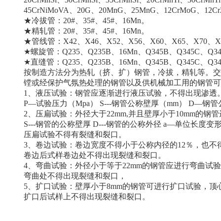
45CrNiMoVA、20G、20MnG、25MnG、12CrMoG、12C
★
冷拔管
：20#、35#、45#、16Mn。
★
精轧管
：20#、35#、45#、16Mn。
★管线管：X42、X46、X52、X56、X60、X65、X70、X80
★螺旋管：Q235、Q235B、16Mn、Q345B、Q345C、Q34
★直缝管：Q235、Q235B、16Mn、Q345B、Q345C、Q34
按制造方法分为热轧（挤、扩）钢管，冷拔，精轧等。交
镗或经保护气氛热处理的钢管以及供机械加工用的钢管可
1、液压试验：钢管应逐渐进行液压试验，不得出现渗透。公
P—试验压力（Mpa） S---钢管公称壁厚（mm） D—钢
2、压扁试验：外径大于22mm,并且壁厚小于10mm的钢管进
S---钢管的公称壁厚 D---钢管的公称外径 a—单位长度变形系
压扁试验不得有裂缝和裂口。
3、卷边试验：卷边宽度不得小于公称内径的12％，也不得
卷边后式样卷边处不得出现裂缝和裂口。
4、弯曲试验：外径小于等于22mm的钢管应进行弯曲试
弯曲处不得出现裂缝和裂口，
5、扩口试验：壁厚小于8mm的
钢管
可进行扩口试验，顶心
扩口后试样上不得出现裂缝和裂口。