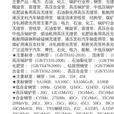
主要产品：电力、石油、化工、锅炉行业用，钢管、无缝
螺旋管、直缝管、高压合金管、高压锅炉管、中低压锅炉
化肥设备用高压无缝管、石油裂化用高压无缝管、船舶用
液压支柱汽车轴套用管、输送流体管线管、结构管、
煤矿
冷轧精密光亮管
主要产品：电力、石油、化工、锅炉行业
无缝管、管线管、石油套管、螺旋管、直缝管、高压合金
中低压锅炉管、柴油机用高压无缝管、化肥设备用高压无
船舶用碳钢和碳锰钢无缝管、液压支柱汽车轴套用管、输
煤矿用液压支柱管、冷轧精密光亮管、精密光亮管外表光
广泛适用于汽车、摩托、石化、电力、船舶、中低压锅炉
★主要标准：结构管：（GB/T8162-2018）、流体管：（GB/
高压锅炉管（GB/T5310-2008）、石油裂化管：（GB/T994
化肥管：（GB/T6479-2000）、钻探用钢管：（GB/T9808
合金管：（GB/T8162-2008）、高压合金管：（GB/T53
★主要材质：钢管：10#、20#、35#、45#、
★美标钢管：SA106B、SA106C、SA106Gr.B、A106B
★低合金钢管：16Mn、Q345B、Q345C、Q345D、Q345E
★高压锅炉管：20G、
12Cr1MoVG
、15CrMoG、35CrMo
★
合金钢管
：Cr5Mo、27SiMn、40Cr、15CrMoG、35Cr
20MnVB、20Cr、30Cr、35Cr、40Cr、45Cr、50Cr、38Cr
10CrMo910、P91、T91(钢研102)、P22、A335P5、A335
20CrMnSi、30CrMnSi、35CrMnSi、20CrMnTi、30CrMnT