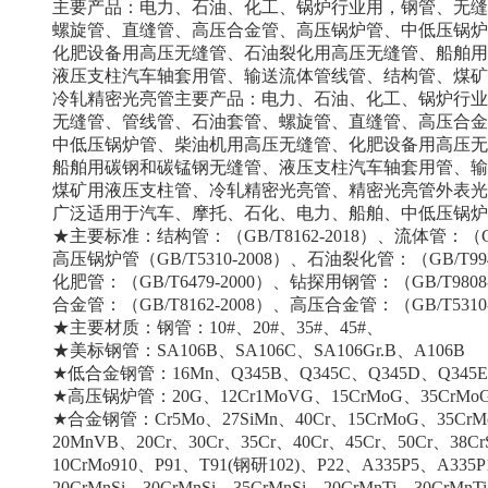
主要产品：电力、石油、化工、锅炉行业用，钢管、无缝
螺旋管、直缝管、高压合金管、高压锅炉管、中低压锅炉
化肥设备用高压无缝管、石油裂化用高压无缝管、船舶用
液压支柱汽车轴套用管、输送流体管线管、结构管、
煤矿
冷轧精密光亮管
主要产品：电力、石油、化工、锅炉行业
无缝管、管线管、石油套管、螺旋管、直缝管、高压合金
中低压锅炉管、柴油机用高压无缝管、化肥设备用高压无
船舶用碳钢和碳锰钢无缝管、液压支柱汽车轴套用管、输
煤矿用液压支柱管、冷轧精密光亮管、精密光亮管外表光
广泛适用于汽车、摩托、石化、电力、船舶、中低压锅炉
★主要标准：结构管：（GB/T8162-2018）、流体管：（GB/
高压锅炉管（GB/T5310-2008）、石油裂化管：（GB/T994
化肥管：（GB/T6479-2000）、钻探用钢管：（GB/T9808
合金管：（GB/T8162-2008）、高压合金管：（GB/T53
★主要材质：钢管：10#、20#、35#、45#、
★美标钢管：SA106B、SA106C、SA106Gr.B、A106B
★低合金钢管：16Mn、Q345B、Q345C、Q345D、Q345E
★高压锅炉管：20G、
12Cr1MoVG
、15CrMoG、35CrMo
★
合金钢管
：Cr5Mo、27SiMn、40Cr、15CrMoG、35Cr
20MnVB、20Cr、30Cr、35Cr、40Cr、45Cr、50Cr、38Cr
10CrMo910、P91、T91(钢研102)、P22、A335P5、A335
20CrMnSi、30CrMnSi、35CrMnSi、20CrMnTi、30CrMnT