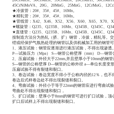
45CrNiMoVA、20G、20MnG、25MnG、12CrMoG、12C
★
冷拔管
：20#、35#、45#、16Mn。
★
精轧管
：20#、35#、45#、16Mn。
★管线管：X42、X46、X52、X56、X60、X65、X70、X80
★螺旋管：Q235、Q235B、16Mn、Q345B、Q345C、Q34
★直缝管：Q235、Q235B、16Mn、Q345B、Q345C、Q34
按制造方法分为热轧（挤、扩）钢管，冷拔，精轧等。交
镗或经保护气氛热处理的钢管以及供机械加工用的钢管可
1、液压试验：钢管应逐渐进行液压试验，不得出现渗透。公
P—试验压力（Mpa） S---钢管公称壁厚（mm） D—钢
2、压扁试验：外径大于22mm,并且壁厚小于10mm的钢管进
S---钢管的公称壁厚 D---钢管的公称外径 a—单位长度变形系
压扁试验不得有裂缝和裂口。
3、卷边试验：卷边宽度不得小于公称内径的12％，也不得
卷边后式样卷边处不得出现裂缝和裂口。
4、弯曲试验：外径小于等于22mm的钢管应进行弯曲试
弯曲处不得出现裂缝和裂口，
5、扩口试验：壁厚小于8mm的
钢管
可进行扩口试验，顶心
扩口后试样上不得出现裂缝和裂口。