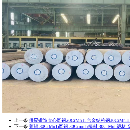
上一条
供应锻造实心圆钢20CrMnTi 合金结构钢30CrMn
下一条
莱钢 30CrMnTi圆钢 30CrmnTi棒材 30CrMnti锻