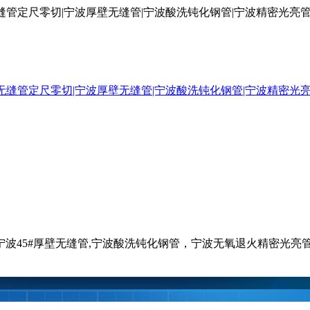
厚壁无缝管定尺零切|宁波厚壁无缝管|宁波酸洗钝化钢管|宁波精密光
钢管,宁波45#厚壁无缝管,宁波酸洗钝化钢管，宁波无氧退火精密光