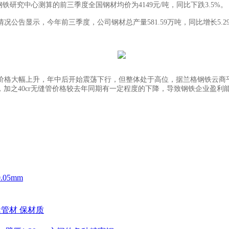
研究中心测算的前三季度全国钢材均价为4149元/吨，同比下跌3.5%。
示，今年前三季度，公司钢材总产量581.59万吨，同比增长5.29%
幅上升，年中后开始震荡下行，但整体处于高位，据兰格钢铁云商平台监测
本，加之40cr无缝管价格较去年同期有一定程度的下降，导致钢铁企业盈利
05mm
无缝管材 保材质