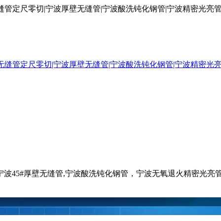
厚壁无缝管定尺零切|宁波厚壁无缝管|宁波酸洗钝化钢管|宁波精密光
钢管,宁波45#厚壁无缝管,宁波酸洗钝化钢管，宁波无氧退火精密光