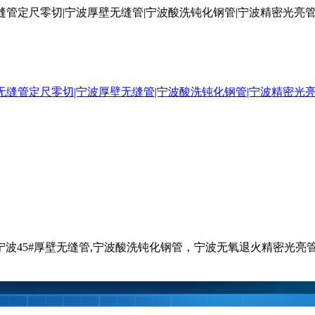
厚壁无缝管定尺零切|宁波厚壁无缝管|宁波酸洗钝化钢管|宁波精密光
钢管,宁波45#厚壁无缝管,宁波酸洗钝化钢管，宁波无氧退火精密光