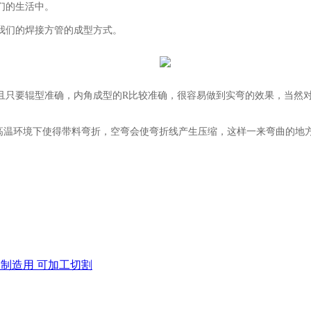
们的生活中。
们的焊接方管的成型方式。
只要辊型准确，内角成型的R比较准确，很容易做到实弯的效果，当然对
高温环境下使得带料弯折，空弯会使弯折线产生压缩，这样一来弯曲的地
 船舶制造用 可加工切割