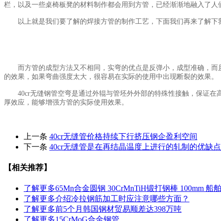
栏，以及一些桌椅板凳的材料制作都会用到方管，已经渐渐地融入了人
以上就是我们要了解的焊接方管的制作工艺，下面我们再来了解下我
而方管的成型方法又不相同，实弯的优点是反弹小，成型准确，而且
的效果，如果弯曲强度太大，很容易在实际的使用中出现断裂的效果。
40cr无缝钢管空弯是通过外辊与管坯外外部的特殊性接触，保证在
厚效应，能够增强方管的实际使用效果。
上一条
40cr无缝管价格持续下行挤压钢企盈利空间
下一条
40cr无缝管是在再结晶温度上进行的轧制的优缺点
【相关推荐】
了解更多
65Mn合金圆钢 30CrMnTiH锻打钢棒 100mm
了解更多
介绍冷拉钢筋加工时应注意哪些方面？
了解更多
前5个月韩国钢材贸易顺差达398万吨
了解更多
15CrMoG合金钢管