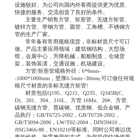
设施较好。为公司向国内外客商提供更为优质、
快捷的服务、交流创造了良好的条件。
主要生产销售方管、矩形管、无缝方矩管、
镀锌方管、带钢方管、圆管、工角槽、不锈钢方
管的生产厂家。
常年备有常用规格现货，非标材质尺寸可订
做。产品主要应用领域：建筑钢结构，大型场
馆，会展中心，升降机械，船舶制造，仓储货
架，装饰装潢，交通设施，机场建设。
方管/矩形管规格外径：6*6mm-
-1000*1000mm，壁厚0.5mm--30mm,可订做任何规
格尺寸材质的非标无缝方矩管!
材质包括Q195、Q215、Q235、Q345B(C、
D)、201、304、316L、方管 16Mn、20#、方管、
碳钢无缝方管、普碳钢、优质钢、低合金钢。产
品执行：GB/T6725-2002，GB/T6728-2002，
GB/T3094-2000，LW/T02-2004，DIN59410，
JISG3466-88，EN10210等标准。同时公司将以优
惠的价格，批零兼营的方式，为您提供快捷优质