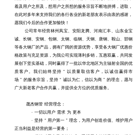
着及用户之所及，想用户之所想的服务宗旨不断地拼搏，进取，
在此对多年来支持我们的各行各业的新老朋友表示由衷的感谢，
愿我们今后的合作更加愉快！
公司常年经营林州凤宝、安阳龙腾、河南汇丰、山东金宝
诚、长钢、安钢、包钢、太钢、临钢、天钢、唐钢、鞍山、邯钢
等各大钢厂的产品，拥有广阔的资源优势，享受各大钢厂优惠价
格政策与充足资源，为我公司实现薄利多销，互惠双赢，共同发
展创下坚实基础，同时赢得了一批以华北地区为主辐射全国的优
“
质客户。我们始终坚持
以质量取信客户，以诚信赢得市
”
“
”
场
的服务宗旨，坚持
诚以为仁，信以为商
的理念，愿与
广大新老客户合作共赢，并提供全方位的优质服务。
晟杰钢管
经营理念：
·
一切以用户
需求
为
更本
·
“
”
坚持
用户第一
理念，为用户创造价值、维护用户
正当利益是经营的第一要务；