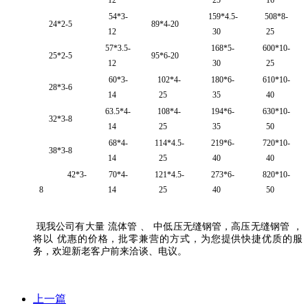
54*3-
159*4.5-
508*8-
24*2-5
89*4-20
12
30
25
57*3.5-
168*5-
600*10-
25*2-5
95*6-20
12
30
25
60*3-
102*4-
180*6-
610*10-
28*3-6
14
25
35
40
63.5*4-
108*4-
194*6-
630*10-
32*3-8
14
25
35
50
68*4-
114*4.5-
219*6-
720*10-
38*3-8
14
25
40
40
42*3-
70*4-
121*4.5-
273*6-
820*10-
8
14
25
40
50
现我公司有大量
流体管
、
中低压无缝钢管，高压无缝钢管
，
将以
优惠的价格，批零兼营的方式，为您提供快捷优质的服
务，欢迎新老客户前来洽谈、电议。
上一篇