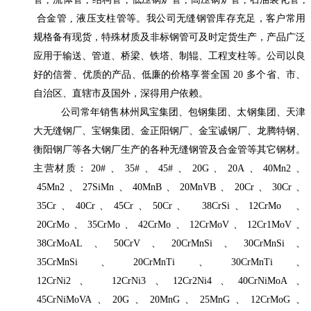
合金管
,
液压支柱管等。我公司无缝钢管库存充足，客户常用
规格备有现货，特殊材质及非标钢管可及时定货生产，产品广泛
应用于输送、管道、桥梁、铁塔、制辊、工程支柱等。公司以良
好的信誉、优质的产品、低廉的价格享誉全国
20
多个省、市、
自治区、直辖市及国外，深得用户依赖。
公司常年销售林州凤宝集团、包钢集团、太钢集团、天津
大无缝钢厂、宝钢集团、金正阳钢厂、金宝诚钢厂、龙腾特钢、
衡阳钢厂等各大钢厂生产的各种无缝钢管及合金管等其它钢材。
主营材质：
20#
、
35#
、
45#
、
20G
、
20A
、
40Mn2
、
45Mn2
、
27SiMn
、
40MnB
、
20MnVB
、
20Cr
、
30Cr
、
35Cr
、
40Cr
、
45Cr
、
50Cr
、
38CrSi
、
12CrMo
、
20CrMo
、
35CrMo
、
42CrMo
、
12CrMoV
、
12Cr1MoV
、
38CrMoAL
、
50CrV
、
20CrMnSi
、
30CrMnSi
、
35CrMnSi
、
20CrMnTi
、
30CrMnTi
、
12CrNi2
、
12CrNi3
、
12Cr2Ni4
、
40CrNiMoA
、
45CrNiMoVA
、
20G
、
20MnG
、
25MnG
、
12CrMoG
、