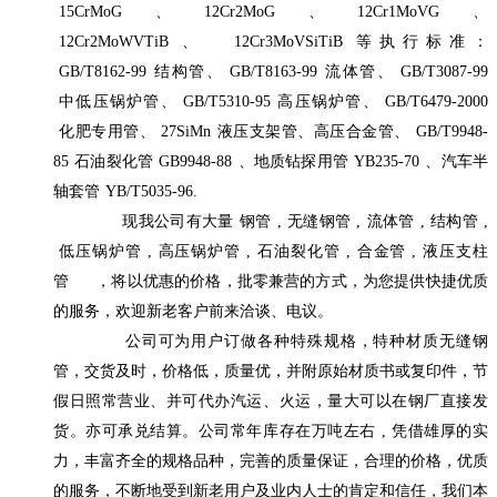
15CrMoG
、
12Cr2MoG
、
12Cr1MoVG
、
12Cr2MoWVTiB
、
12Cr3MoVSiTiB
等执行标准：
GB/T8162-99
结构管、
GB/T8163-99
流体管、
GB/T3087-99
中低压锅炉管、
GB/T5310-95
高压锅炉管、
GB/T6479-2000
化肥专用管、
27SiMn
液压支架管、高压合金管、
GB/T9948-
85
石油裂化管
GB9948-88
、地质钻探用管
YB235-70
、汽车半
轴套管
YB/T5035-96.
现我公司有大量
钢管
,
无缝钢管
,
流体管
,
结构管
,
低压锅炉管
,
高压锅炉管
,
石油裂化管
,
合金管
,
液压支柱
管
，将以优惠的价格，批零兼营的方式，为您提供快捷优质
的服务，欢迎新老客户前来洽谈、电议。
公司可为用户订做各种特殊规格，特种材质无缝钢
管，交货及时，价格低，质量优，并附原始材质书或复印件，节
假日照常营业、并可代办汽运、火运，量大可以在钢厂直接发
货。亦可承兑结算。公司常年库存在万吨左右
,
凭借雄厚的实
力，丰富齐全的规格品种，完善的质量保证，合理的价格，优质
的服务，不断地受到新老用户及业内人士的肯定和信任，我们本