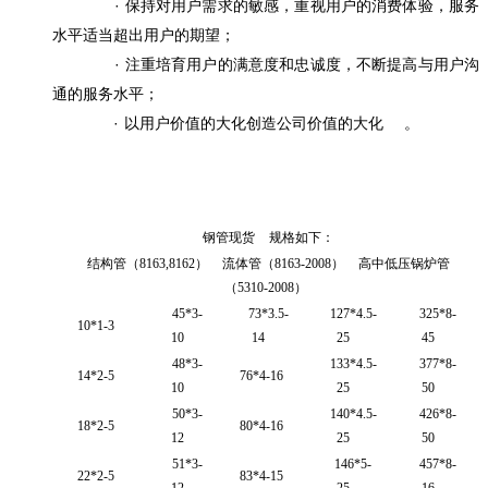
·
保持对用户需求的敏感，重视用户的消费体验，服务
水平适当超出用户的期望；
·
注重培育用户的满意度和忠诚度，不断提高与用户沟
通的服务水平；
·
以用户价值的大化创造公司价值的大化
。
钢管现货 规格如下：
结构管（
8163,8162
） 流体管（
8163-2008
） 高中低压锅炉管
（
5310-2008
）
45*3-
73*3.5-
127*4.5-
325*8-
10*1-3
10
14
25
45
48*3-
133*4.5-
377*8-
14*2-5
76*4-16
10
25
50
50*3-
140*4.5-
426*8-
18*2-5
80*4-16
12
25
50
51*3-
146*5-
457*8-
22*2-5
83*4-15
12
25
16