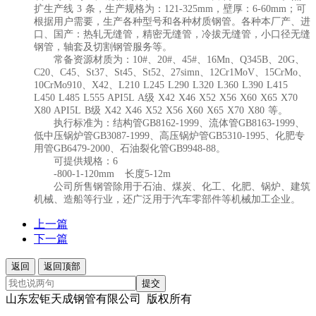
扩生产线 3 条，生产规格为：121-325mm，壁厚：6-60mm；可
根据用户需要，生产各种型号和各种材质钢管。各种本厂产、进
口、国产：
热轧无缝管，精密无缝管，冷拔无缝管，小口径无缝
钢管，轴套及
切割钢管服务
等。
常备资源材质为：10#、20#、45#、16Mn、Q345B、20G、
C20、C45、St37、St45、St52、27simn、12Cr1MoV、15CrMo、
10CrMo910、X42、L210 L245 L290 L320 L360 L390 L415
L450 L485 L555 API5L A级 X42 X46 X52 X56 X60 X65 X70
X80 API5L B级 X42 X46 X52 X56 X60 X65 X70 X80 等。
执行标准为：结构管GB8162-1999、流体管GB8163-1999、
低中压锅炉管GB3087-1999、高压锅炉管GB5310-1995、化肥专
用管GB6479-2000、石油裂化管GB9948-88。
可提供规格：6
-800-1-120mm 长度5-12m
公司所售钢管除用于石油、煤炭、化工、化肥、锅炉、建筑
机械、造船等行业，还广泛用于汽车零部件等机械加工企业。
上一篇
下一篇
返回
返回顶部
提交
山东宏钜天成钢管有限公司 版权所有