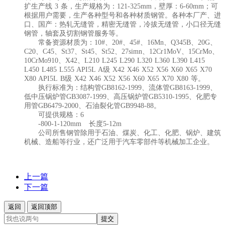
扩生产线 3 条，生产规格为：121-325mm，壁厚：6-60mm；可
根据用户需要，生产各种型号和各种材质钢管。各种本厂产、进
口、国产：
热轧无缝管，精密无缝管，冷拔无缝管，小口径无缝
钢管，轴套及
切割钢管服务
等。
常备资源材质为：10#、20#、45#、16Mn、Q345B、20G、
C20、C45、St37、St45、St52、27simn、12Cr1MoV、15CrMo、
10CrMo910、X42、L210 L245 L290 L320 L360 L390 L415
L450 L485 L555 API5L A级 X42 X46 X52 X56 X60 X65 X70
X80 API5L B级 X42 X46 X52 X56 X60 X65 X70 X80 等。
执行标准为：结构管GB8162-1999、流体管GB8163-1999、
低中压锅炉管GB3087-1999、高压锅炉管GB5310-1995、化肥专
用管GB6479-2000、石油裂化管GB9948-88。
可提供规格：6
-800-1-120mm 长度5-12m
公司所售钢管除用于石油、煤炭、化工、化肥、锅炉、建筑
机械、造船等行业，还广泛用于汽车零部件等机械加工企业。
上一篇
下一篇
返回
返回顶部
提交